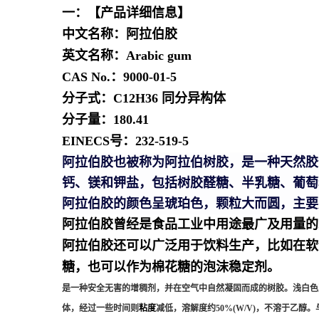
一：【产品详细信息】
中文名称：
阿拉伯胶
英文名称：
Arabic gum
CAS No.：
9000-01-5
分子式：
C12H36
同分异构体
分子量：
180.41
EINECS号：
232-519-5
阿拉伯胶也被称为阿拉伯树胶，是一种天然胶
钙、镁和钾盐，包括树胶醛糖、半乳糖、葡萄
阿拉伯胶的颜色呈琥珀色，颗粒大而圆，主要
阿拉伯胶曾经是
食品工业
中用途最广及用量的
阿拉伯胶还可以广泛用于饮料生产，比如在
软
糖，也可以作为棉花糖的泡沫稳定剂。
是一种
安全无害的增稠剂
，并在空气中自然凝固而成的树胶。浅白色
体，经过一些时间则
粘度
减低，溶解度约50%(W/V)，不溶于乙