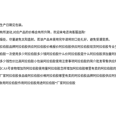
，生产日期见包装。
有所波动,对应产品的价格会有所升降，欢迎来电咨询客服选购!
干燥处，尽量避免太阳直射。若该产品未使用完毕请将封口处扎好，避免受潮变质。
拉伯胶品牌阿拉伯胶供应阿拉伯胶价格报价阿拉伯胶供应阿拉伯胶现货阿拉伯胶专业生
伯胶一次使用多少阿拉伯胶多少钱阿拉伯胶什么价阿拉伯胶是什么阿拉伯胶添加量阿
多少钱性价比高阿拉伯胶小包装阿拉伯胶使用注意事项阿拉伯胶的简介批发零售供应
伯胶CAS号食物增加剂阿拉伯胶使用量阿拉伯胶怎样增加阿拉伯胶哪里有卖的阿拉伯
厂家阿拉伯胶食品级阿拉伯胶价格阿拉伯胶哪里有卖的阿拉伯胶品牌阿拉伯胶供应阿
食用阿拉伯胶作用阿拉伯胶用途阿拉伯胶*厂家阿拉伯胶