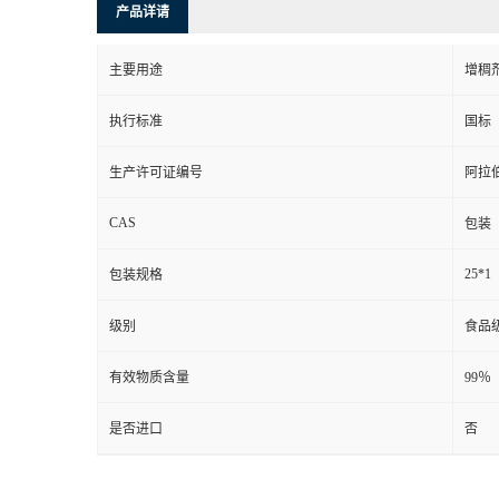
产品详请
主要用途
增稠
执行标准
国标
生产许可证编号
阿拉
CAS
包装
25*1
包装规格
级别
食品
有效物质含量
99％
是否进口
否