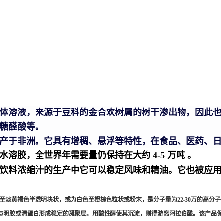
体溶液，来源于豆科的金合欢树属的树干渗出物，因此
糖醛酸等。
产于非洲。它具有增稠、悬浮等特性，在食品、医药、
水溶胶
，全世界年需要量仍保持在大约 4-5 万吨 。
饮料
浓缩汁的生产中它可以稳定风味和精油。它也被应
至淡黄褐色半透明块状，或为白色至橙棕色粒状或粉末，是分子量为22-30万的高分子
醇。与明胶或清蛋白形成稳定的凝聚层。用酸性醇使其沉淀，则得游离阿拉伯酸。
该产品