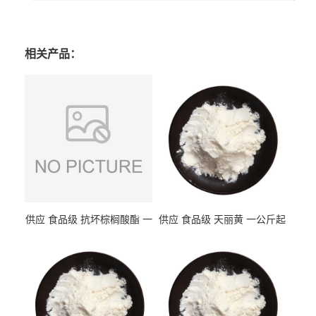
相关产品：
供应 食品级 抗坏棕榈酸酯 一
供应 食品级 天丽黄 一公斤起
公斤起订
订