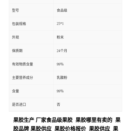
型号
食品级
25*1
包装规格
外观
粉末
保质期
24个月
有效物质含量
99％
主要营养成分
乳酸粉
含量
99％
是否进口
否
果胶生产 厂家食品级果胶 果胶哪里有卖的 果
胶品牌 果胶供应 果胶价格报价 果胶供应 果