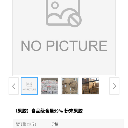
（果胶）食品级含量99% 粉末果胶
起订量 (公斤)
价格