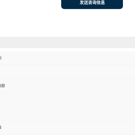
发送咨询信息
剂
伯胶
级