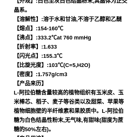
【外观】:白色至灰白色结晶粉末,其晶体为正交
晶系。
【溶解性】:溶于水和甘油,不溶于乙醇和乙醚
【熔点】:154-160℃
【沸点】:333.2℃at 760 mmHg
【折射率】:1.633
【闪光点】:155.3℃
【比旋光度】:103℃(C=5,H2O)
【密度】:1.757g/cm3
【产品来历】
L-阿拉伯糖含量较高的植物组织有玉米皮、玉
米棒芯、稻子、麦子等谷类以及甜菜、苹果等
植物细胞壁的半纤维素和果
胶质中。L-阿拉伯
糖为白色结晶性粉末,无气味,有甜味(甜度为蔗
糖的50%左右)。