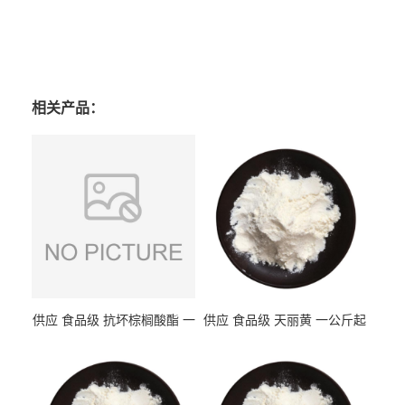
相关产品：
供应 食品级 抗坏棕榈酸酯 一
供应 食品级 天丽黄 一公斤起
公斤起订
订