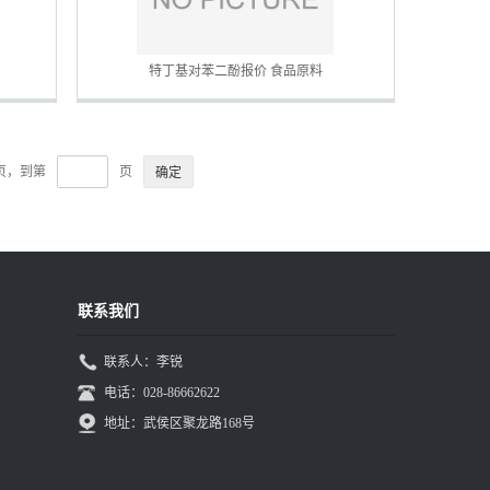
特丁基对苯二酚报价 食品原料
6页，到第
页
联系我们
联系人：李锐
电话：028-86662622
地址：武侯区聚龙路168号