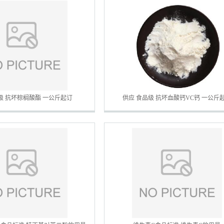
级 抗坏棕榈酸酯 一公斤起订
供应 食品级 抗坏血酸钙VC钙 一公斤