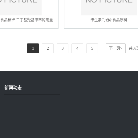
食品标准 二丁基羟基甲苯的用量
维生素C报价 食品原料
1
2
3
4
5
下一页>
共5
新闻动态