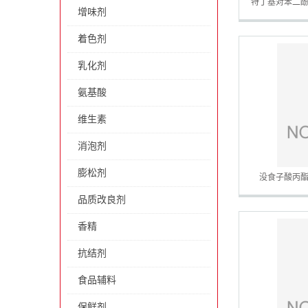
特丁基对苯二酚
增味剂
着色剂
乳化剂
氨基酸
维生素
消泡剂
膨松剂
没食子酸丙酯
品质改良剂
香精
抗结剂
食品辅料
保鲜剂