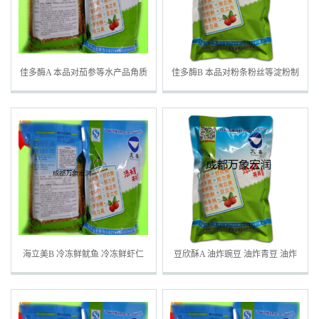
佳多酶A 本品对茄参等水产品角质
佳多酶B 本品对粉条粉丝等淀粉制
皮层有水解作用 对牛肉
品有水解退浆
海立美B 冷冻鲜鱿鱼 冷冻鲜虾仁
豆欣酥A 油炸豌豆 油炸青豆 油炸
煎烤鲜鱿鱼等冷冻水产品
黄金豆 油炸黄豆