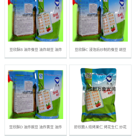
豆欣酥B 油炸蚕豆 油炸胡豆 油炸
豆欣酥C 浸泡后炒制的蚕豆 胡豆
玉带豆油炸 兰花豆油炸
黑豆 黄豆 果仁 等坚果
豆欣酥D 油炸豌豆 油炸黄豆 油炸
舒欣脆A 焙烤果仁 烤花生仁 炒花