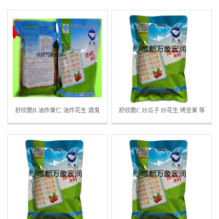
黄金豆
生米 焙烤杏仁
舒欣脆B 油炸果仁 油炸花生 酒鬼
舒欣脆C 炒瓜子 炒花生 烤坚果 等
花生 炸花生米 等熟制坚果
带壳坚果 与籽类口感松脆