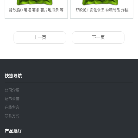
舒欣脆D 薯塔 薯条 薯片地瓜条 等
舒欣脆F 膨化食品 杂粮制品 炸糯
水果制品 蔬菜制品
米 炒栗米 冷冻薯条
上一页
下一页
快捷导航
公司介绍
证书荣誉
在线留言
联系方式
产品展厅