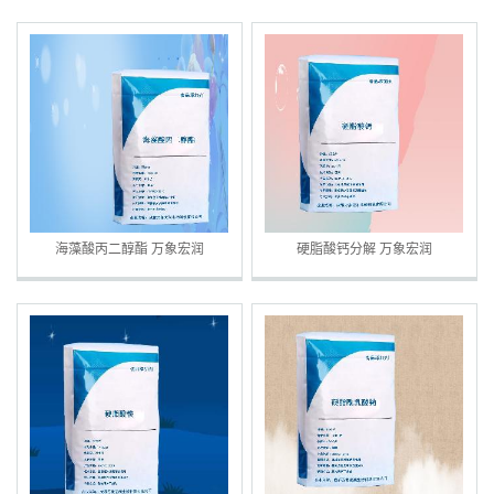
防老化 乳化剂 PGFE 保质保量
海藻酸丙二醇酯 万象宏润
硬脂酸钙分解 万象宏润